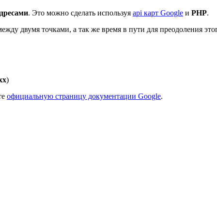
адресами
. Это можно сделать используя
api карт Google
и
PHP
.
ежду двумя точками, а так же время в пути для преодоления это
xx
)
те
официальную страницу документации Google
.