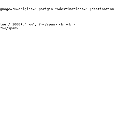
guage=ru&origins=".$origin."&destinations=".$destination
lue / 1000).' км'; ?></span> <br><br>

?></span> 
