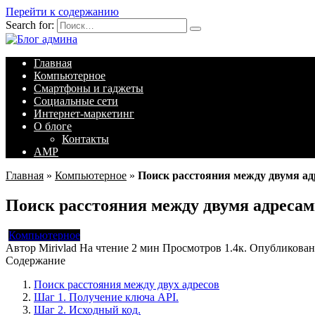
Перейти к содержанию
Search for:
Главная
Компьютерное
Смартфоны и гаджеты
Социальные сети
Интернет-маркетинг
О блоге
Контакты
AMP
Главная
»
Компьютерное
»
Поиск расстояния между двумя ад
Поиск расстояния между двумя адресам
Компьютерное
Автор
Mirivlad
На чтение
2 мин
Просмотров
1.4к.
Опубликован
Содержание
Поиск расстояния между двух адресов
Шаг 1. Получение ключа API.
Шаг 2. Исходный код.