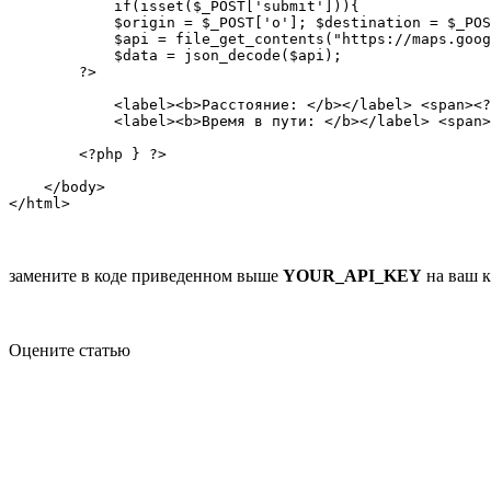
            if(isset($_POST['submit'])){

            $origin = $_POST['o']; $destination = $_POS
            $api = file_get_contents("https://maps.goog
            $data = json_decode($api);

        ?>

            <label><b>Расстояние: </b></label> <span><?
            <label><b>Время в пути: </b></label> <span>
        <?php } ?>

    </body>

замените в коде приведенном выше
YOUR_API_KEY
на ваш к
Оцените статью