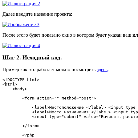
Далее введите название проекта:
После этого будет показано окно в котором будет указан ваш
кл
Шаг 2. Исходный код.
Пример как это работает можно посмотреть
здесь
.
<!DOCTYPE html>

<html>

    <body>

        <form action="" method="post">

            <label>Местоположение:</label> <input type=
            <label>Место назначения:</label> <input typ
            <input type="submit" value="Вычисить рассто
        </form>

        <?php
