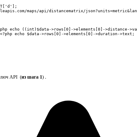
T['d'];

leapis.com/maps/api/distancematrix/json?units=metric&lan
php echo ((int)$data->rows[0]->elements[0]->distance->va
<?php echo $data->rows[0]->elements[0]->duration->text; 
люч API (
из шага 1
) .