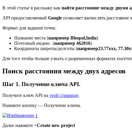
В этой статье я расскажу как
найти расстояние между двумя 
API предоставляемый
Google
позволяет вычислять расстояние м
Формат для задания точек:
Название места (
например Bhopal,India
)
Почтовый индекс (
например
462016
)
Координаты широты/долготы (
например
23.77xxx, 77.30x
Для того чтобы больше узнать о разрешенных форматах посети
Поиск расстояния между двух адресов
Шаг 1. Получение ключа API.
Получите ключ API на
этой странице
.
Нажмите кнопку — Получение ключа.
Далее нажмите +
Create new project