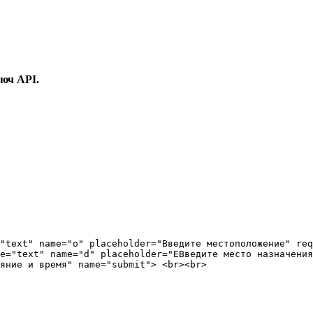
юч API.
"text" name="o" placeholder="Введите местоположение" req
e="text" name="d" placeholder="EВведите место назначения
яние и время" name="submit"> <br><br>
